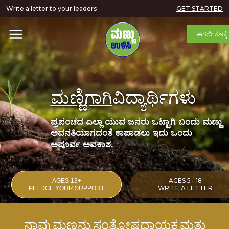
Students for Soil - Pledge Your Support
Write a letter to your leaders
GET STARTED
ಈಗಲೇ ಕಣಕ್ಕೆ
ಮಣ್ಣಿಗಾಗಿ
ವಿದ್ಯಾರ್ಥಿಗಳು
ಪ್ರಪಂಚದ ಎಲ್ಲಾ ಯುವ ಜನರು ಒಟ್ಟಾಗಿ ಬಂದು ಮಣ್ಣು
ಅವನತಿಯಾಗದಂತೆ ಕಾಪಾಡಲು ಇದು ಒಂದು
ಅಪೂರ್ವ ಅವಕಾಶ.
AGES 5 - 18
AGES 13+
WRITE A LETTER
PLEDGE YOUR SUPPORT
ನಾವು ಮಣ್ಣನ್ನು ಸಂತೋಷದಾಯಕ ಮತ್ತು