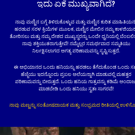
country about their concern for soil in the form of a
ಇದು ಏಕೆ ಮುಖ್ಯವಾಗಿದೆ?
letter, artwork or video (“the work”). The work may
also be submitted to Conscious Planet through
Our website, which We may choose to display on
ನಾವು ಮಣ್ಣಿನ ಬಗ್ಗೆ ತಿಳಿದುಕೊಳ್ಳುವ ಮತ್ತು ಮಣ್ಣಿನ ಕುರಿತ ಮಾಹಿತಿಯನ್ನ
Our website and/or social media handles. Students
ಹರಡುವ ಸರಳ ಕ್ರಿಯೆಗಳ ಮೂಲಕ, ಮಣ್ಣಿನ ಮೇಲಿನ ನಮ್ಮ ಕಾಳಜಿಯನ್
can earn a badge of appreciation towards their
ತೋರಿಸಲು ಮತ್ತು ನಮ್ಮ ದೇಶದ ಮುಖ್ಯಸ್ಥರನ್ನು ಒಂದೇ ಧ್ವನಿಯಲ್ಲಿ ಬೆಂಬಲ
work.
ನಾವು ಶಕ್ತಿಯುತರಾಗುತ್ತೇವೆ! ನಮ್ಮೆಲ್ಲರ ಸಮರ್ಥವಾದ ಸಮ್ಮತಿಯು
Eligibility:
ನಿರ್ಲಕ್ಷಿಸಲಾಗದ ಅಗತ್ಯ ಪರಿಣಾಮವನ್ನು ಸೃಷ್ಟಿಸುತ್ತದೆ.
This platform is open for Students of
all countries outside of India and is not
ಈ ಅಭಿಯಾನದ ಒಂದು ಹನಿಯನ್ನು ಹರಡಲು ತೆಗೆದುಕೊಂಡ ಒಂದು ಸಣ
open for Students from India.
ಹೆಜ್ಜೆಯು ಇದನ್ನೊಂದು ಪ್ರಬಲ ಅಲೆಯನ್ನಾಗಿ ಮಾಡುವಲ್ಲಿ ಮಹತ್ತರ
The submission must be the individual
ಪರಿಣಾಮವನ್ನು ಬೀರುತ್ತದೆ. ಒಂದು ಹನಿಯ ಗಾತ್ರವನ್ನು ಕಡಿಮೆ ಅಂದಾಜ
effort of the Student.
ಮಾಡಬೇಡಿ ಒಂದು ಹನಿಯು ಸ್ವತಃ ಸಾಗರವೆ!
Trademarks and Copyright properties
are owned by their respective owners
ನಾವು ಮಣ್ಣನ್ನು ಸಂತೋಷದಾಯಕ ಮತ್ತು ಸಂಭ್ರಮದ ರೀತಿಯಲ್ಲಿ ಉಳಿ
only.
If submitting a Student's work to
Conscious Planet for display on
Conscious Planet's website or social