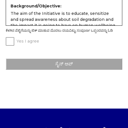
Background/Objective:
The aim of the Initiative is to educate, sensitize
and spread awareness about soil degradation and
the impact it is going to have on human wellbeing,
ಕೆಳಗಿನ ಪೆಟ್ಟಿಗೆಯನ್ನು ಟಿಕ್ ಮಾಡುವ ಮೊದಲು ದಯವಿಟ್ಟು ಸಂಪೂರ್ಣ ಒಪ್ಪಂದವನ್ನು ಓದಿ
in a scientific manner.
Students age 13 years and above can participate in
Yes I agree
the following three stages and earn a certificate of
volunteering:
View a video (Clicking on the video is
ಸೈನ್ ಅಪ್
considered as passing)
Take a quiz (Scoring over 60 percent is
considered as passing)
Create a pledge page at
https://pledge.save-
soil.co/login
and invite at least 10 friends or
family members to become “Earth buddies”
(crossing 10 enrollment is considered as
passing)
Additionally, Students ages 5 to 18 years can on
their own send a message to the leaders of their