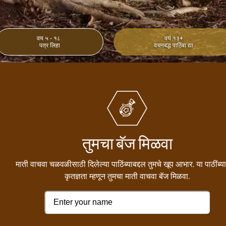
वय १३+
वय ५ - १८
वचनबद्ध पाठिंबा द्या
पत्र लिहा
तुमचा बॅज मिळवा
माती वाचवा चळवळीसाठी दिलेल्या पाठिंब्याबद्दल तुमचे खूप आभार. या पाठींब्या
कृतज्ञता म्हणून तुमचा माती वाचवा बॅज मिळवा.