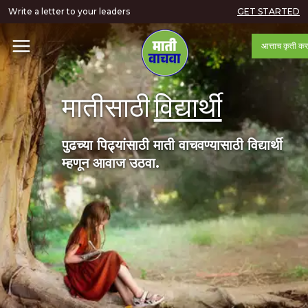
Write a letter to your leaders
GET STARTED
आत्ताच कृती कर
मातीसाठी
विद्यार्थी
पुढच्या पिढ्यांसाठी माती वाचवण्यासाठी विद्यार्थी
म्हणून आवाज उठवा.