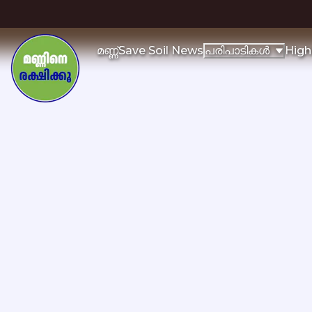
മണ്ണ്
Save Soil News
High
പരിപാടികള്‍