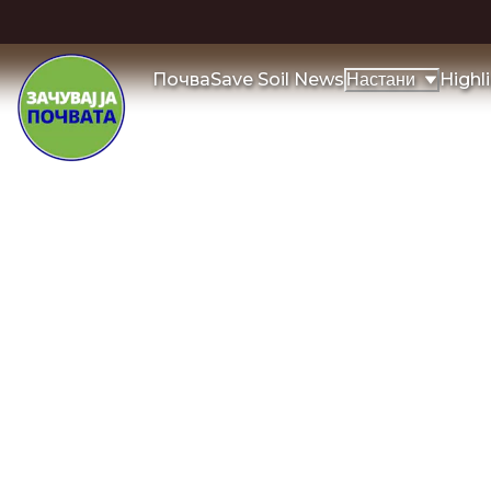
Почва
Save Soil News
Highl
Настани