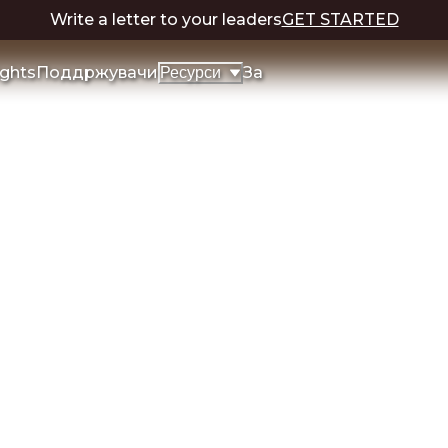
Write a letter to your leaders
GET STARTED
ights
Поддржувачи
За
Ресурси