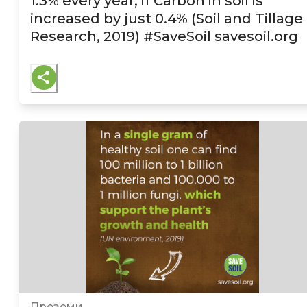
1.3% every year, if Carbon in soil is
increased by just 0.4% (Soil and Tillage
Research, 2019)
#SaveSoil savesoil.org
Преземи