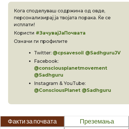
Кога споделуваш содржина од овде,
персонализирај ја твојата порака. Ќе се
исплати!
Користи
#ЗачувајЈаПочвата
Означи ги профилите
Twitter:
@cpsavesoil @SadhguruJV
Facebook:
@consciousplanetmovement
@Sadhguru
Instagram & YouTube:
@ConsciousPlanet @Sadhguru
Факти за почвата
Преземања