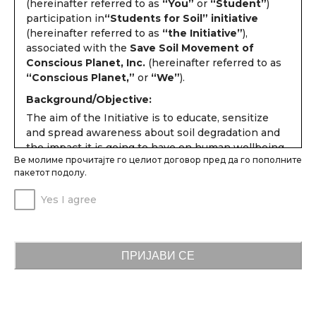
(hereinafter referred to as
“You”
or
“Student”
)
participation in
“Students for Soil” initiative
(hereinafter referred to as
“the Initiative”
),
associated with the
Save Soil Movement of
Conscious Planet, Inc.
(hereinafter referred to as
“Conscious Planet,”
or
“We”
).
Background/Objective:
The aim of the Initiative is to educate, sensitize
and spread awareness about soil degradation and
the impact it is going to have on human wellbeing,
Ве молиме прочитајте го целиот договор пред да го пополните
in a scientific manner.
пакетот подолу.
Students age 13 years and above can participate in
the following three stages and earn a certificate of
Yes I agree
volunteering:
View a video (Clicking on the video is
considered as passing)
ПРИЈАВИ СЕ
Take a quiz (Scoring over 60 percent is
considered as passing)
Create a pledge page at
https://pledge.save-
soil.co/login
and invite at least 10 friends or