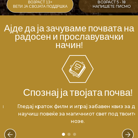
ВОЗРАСТ 5 - 18
ВОЗРАСТ 13+
НАПИШЕТЕ ПИСМО
ВЕТИ ЈА СВОЈАТА ПОДДРШКА
Ајде да ја зачуваме почвата на
радосен и прославувачки
начин!
Спознај ја твојата почва!
ги
Гледај краток филм и играј забавен квиз за д
научиш повеќе за магичниот свет под твоите
нозе.