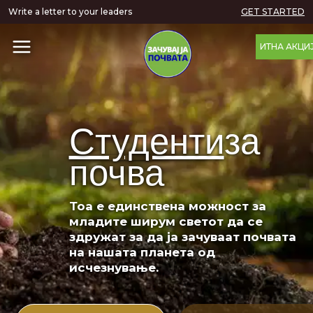
Write a letter to your leaders
GET STARTED
ИТНА АКЦИ
Студенти
за
почва
Тоа е единствена можност за
младите ширум светот да се
здружат за да ја зачуваат почвата
на нашата планета од
исчезнување.