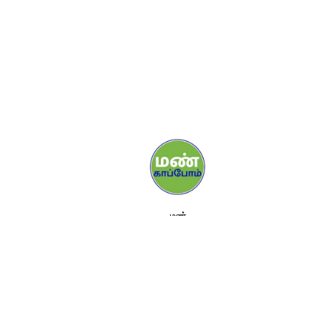
மண்
ஊடகங்கள்
ஆதரவாளர்கள்
தொடர்புக்கு
நிகழ்ச்சிகள்
மேலும் தெரிந்துகொள்ள
டூல்கிட்