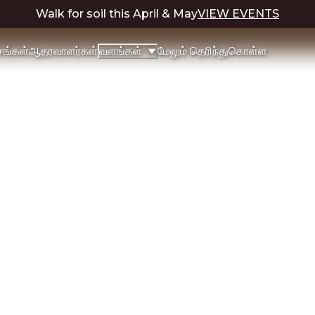
Walk for soil this April & May
VIEW EVENTS
்சங்கள்
ஆதரவாளர்கள்
மேலும் தெரிந்துகொள்ள
வளங்கள்