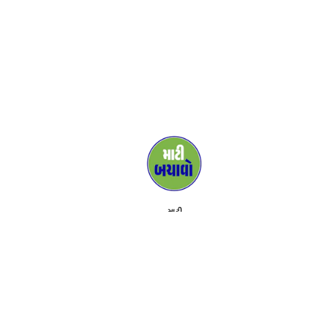
માટી
મીડિયા
સમર્થકો
અહીં સંપર્ક કરો
કાર્યક્રમ
અભિયાન વિશે
ટૂલકિટ